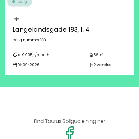
Ledig
Leje
Langelandsgade 183, 1. 4
bolig nummer 183
kr. 9.995,-/month
56m²
01-09-2026
2 værelser
Find Taurus Boligudlejning her