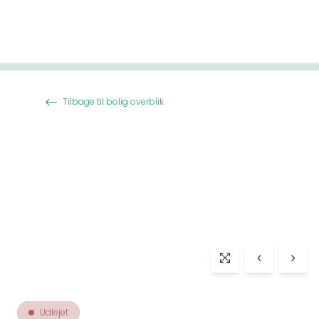
Spring til indhold
Tilbage til bolig overblik
Udlejet