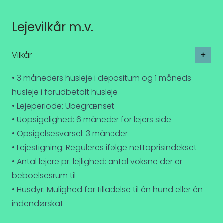
Lejevilkår m.v.
Vilkår
• 3 måneders husleje i depositum og 1 måneds
husleje i forudbetalt husleje
• Lejeperiode: Ubegrænset
• Uopsigelighed: 6 måneder for lejers side
• Opsigelsesvarsel: 3 måneder
• Lejestigning: Reguleres ifølge nettoprisindekset
• Antal lejere pr. lejlighed: antal voksne der er
beboelsesrum til
• Husdyr: Mulighed for tilladelse til én hund eller én
indendørskat