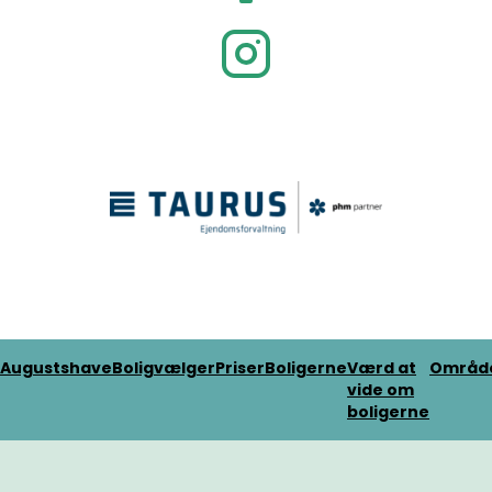
Augustshave
Boligvælger
Priser
Boligerne
Værd at
Områd
vide om
boligerne