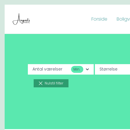
Forside
Bolig
Spring til indhold
Antal værelser
Størrelse
Min.
Nulstil filter