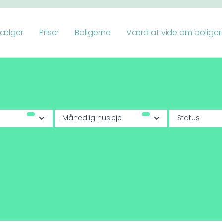
vælger
Priser
Boligerne
Værd at vide om bolige
Månedlig husleje
Status