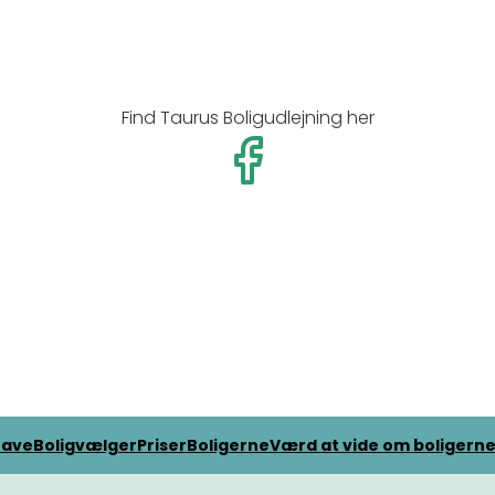
Find Taurus Boligudlejning her
have
Boligvælger
Priser
Boligerne
Værd at vide om boligern