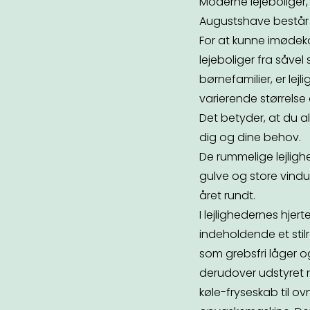
Moderne lejeboliger, 
Augustshave består af
For at kunne imødek
lejeboliger fra såve
børnefamilier, er lej
varierende størrelse
Det betyder, at du alt
dig og dine behov.
De rummelige lejligh
gulve og store vindue
året rundt.
I lejlighedernes hjer
indeholdende et stil
som grebsfri låger o
derudover udstyret m
køle-fryseskab til o