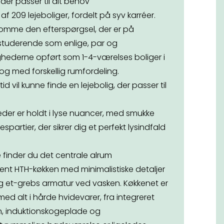
der passer til dit behov
 209 lejeboliger, fordelt på syv karréer.
omme den efterspørgsel, der er på
l studerende som enlige, par og
lighederne opført som 1-4-værelses boliger i
 og med forskellig rumfordeling.
id vil kunne finde en lejebolig, der passer til
eder er holdt i lyse nuancer, med smukke
spartier, der sikrer dig et perfekt lysindfald
te finder du det centrale alrum
rent HTH-køkken med minimalistiske detaljer
g et-grebs armatur ved vasken. Køkkenet er
ed alt i hårde hvidevarer, fra integreret
vn, induktionskogeplade og