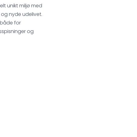
lt unikt miljø med
 og nyde udelivet.
 både for
sspisninger og