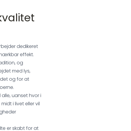
kvalitet
rbejder dedikeret
mærkbar effekt.
adition, og
jdet med lys,
ådet og for at
oerne.
 alle, uanset hvor i
dt i livet eller vil
igheder
e er skabt for at