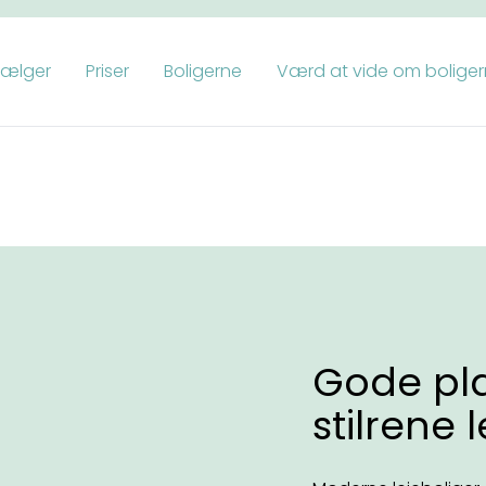
vælger
Priser
Boligerne
Værd at vide om bolige
Gode pl
stilrene 