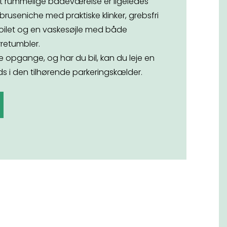
 rummelige badeværelse er ligeledes
 bruseniche med praktiske klinker, grebsfri
ilet og en vaskesøjle med både
retumbler.
lle opgange, og har du bil, kan du leje en
ds i den tilhørende parkeringskælder.