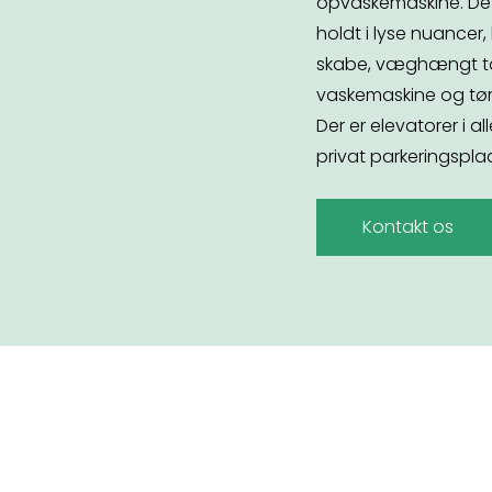
opvaskemaskine. Det
holdt i lyse nuancer,
skabe, væghængt to
vaskemaskine og tør
Der er elevatorer i a
privat parkeringspla
Kontakt os