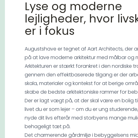
Lyse og moderne
lejligheder, hvor livs
er i fokus
Augustshave er tegnet af Aart Architects, der a
på at lave moderne arkitektur med målbar og 
Arkitekturen er stærkt forankret i den nordiske tr
gennem den effektbaserede tilgang er der arbe
skala, materialer og kontekst for at berige omr
skabe de bedste arkitektoniske rammer for beb
Der er lagt vægt på, at der skal være en bolig til
livet du er som lejer – om du er ung studerende, mi
nyde dit livs efterår med storbyens mange mul
behageligt tæt på.
Det charmerende gårdmiljø i bebyggelsens midt