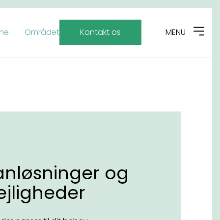
rne
Området
Kontakt os
MENU
anløsninger og
lejligheder