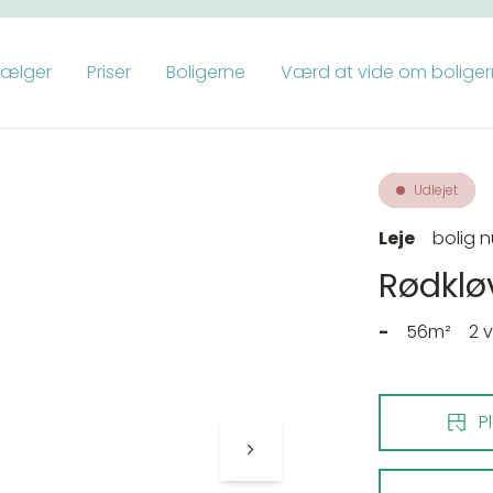
vælger
Priser
Boligerne
Værd at vide om bolige
Udlejet
Leje
bolig 
Rødkløv
-
56m²
2 
P