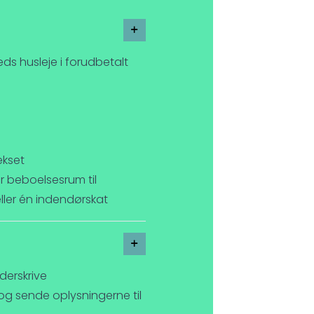
ds husleje i forudbetalt
ekset
 er beboelsesrum til
 eller én indendørskat
derskrive
og sende oplysningerne til