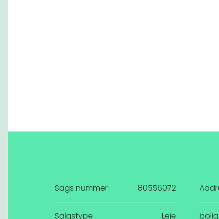
Sags nummer
80556072
Addr
Salgstype
Leje
bolig