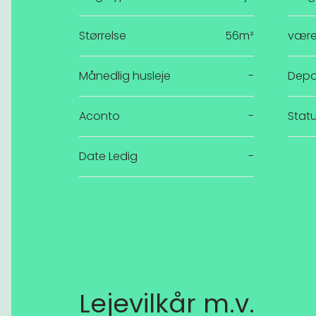
Størrelse
56m²
være
Månedlig husleje
-
Depo
Aconto
-
Stat
Date Ledig
-
Lejevilkår m.v.