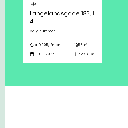
Leje
Langelandsgade 183, 1.
4
bolig nummer 183
kr. 9.995,-/month
56m²
01-09-2026
2 værelser