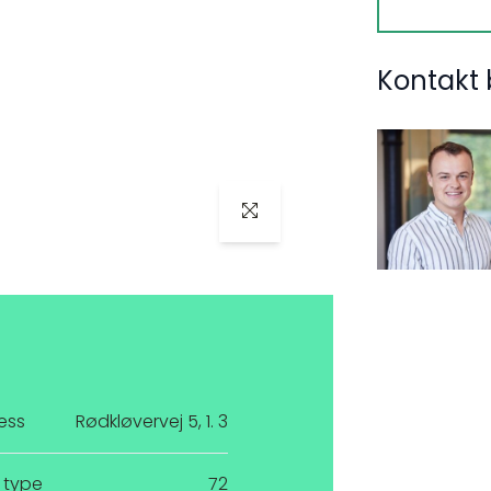
Kontakt 
ess
Rødkløvervej 5, 1. 3
 type
72