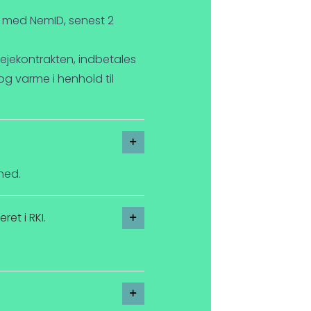
alt med NemID, senest 2
lejekontrakten, indbetales
g varme i henhold til
ned.
ret i RKI.