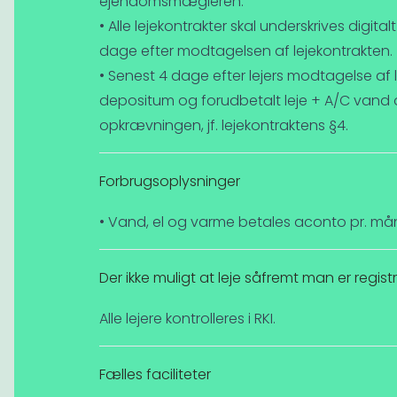
ejendomsmægleren.
• Alle lejekontrakter skal underskrives digit
dage efter modtagelsen af lejekontrakten.
• Senest 4 dage efter lejers modtagelse af 
depositum og forudbetalt leje + A/C vand o
opkrævningen, jf. lejekontraktens §4.
Forbrugsoplysninger
• Vand, el og varme betales aconto pr. må
Der ikke muligt at leje såfremt man er registre
Alle lejere kontrolleres i RKI.
Fælles faciliteter