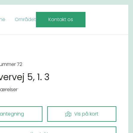
rne
Området
Kontakt os
nummer 72
ervej 5, 1. 3
værelser
lantegning
Vis på kort