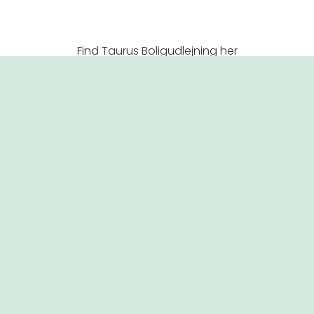
Find Taurus Boligudlejning her
Augustshave
Boligvælger
Priser
Boligerne
Værd at
Områd
vide om