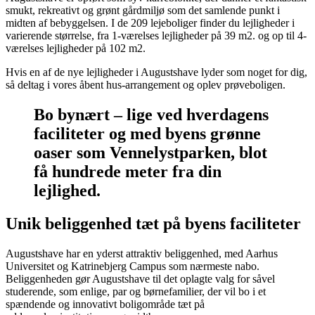
smukt, rekreativt og grønt gårdmiljø som det samlende punkt i
midten af bebyggelsen. I de 209 lejeboliger finder du lejligheder i
varierende størrelse, fra 1-værelses lejligheder på 39 m2. og op til 4-
værelses lejligheder på 102 m2.
Hvis en af de nye lejligheder i Augustshave lyder som noget for dig,
så deltag i vores åbent hus-arrangement og oplev prøveboligen.
Bo bynært – lige ved hverdagens
faciliteter og med byens grønne
oaser som Vennelystparken, blot
få hundrede meter fra din
lejlighed.
Unik beliggenhed tæt på byens faciliteter
Augustshave har en yderst attraktiv beliggenhed, med Aarhus
Universitet og Katrinebjerg Campus som nærmeste nabo.
Beliggenheden gør Augustshave til det oplagte valg for såvel
studerende, som enlige, par og børnefamilier, der vil bo i et
spændende og innovativt boligområde tæt på