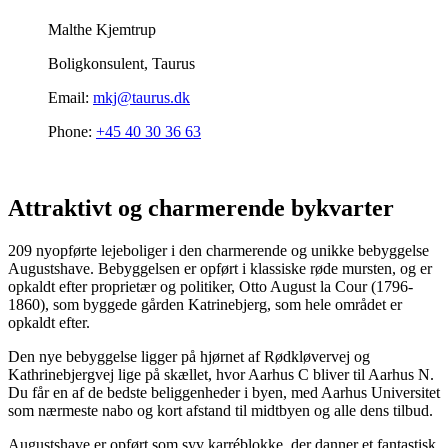
Malthe Kjemtrup
Boligkonsulent, Taurus
Email:
mkj@taurus.dk
Phone:
+45 40 30 36 63
Attraktivt og charmerende bykvarter
209 nyopførte lejeboliger i den charmerende og unikke bebyggelse
Augustshave. Bebyggelsen er opført i klassiske røde mursten, og er
opkaldt efter proprietær og politiker, Otto August la Cour (1796-
1860), som byggede gården Katrinebjerg, som hele området er
opkaldt efter.
Den nye bebyggelse ligger på hjørnet af Rødkløvervej og
Kathrinebjergvej lige på skællet, hvor Aarhus C bliver til Aarhus N.
Du får en af de bedste beliggenheder i byen, med Aarhus Universitet
som nærmeste nabo og kort afstand til midtbyen og alle dens tilbud.
Augustshave er opført som syv karréblokke, der danner et fantastisk