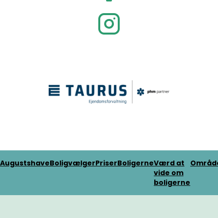
Augustshave
Boligvælger
Priser
Boligerne
Værd at
Områd
vide om
boligerne