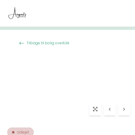
Spring til indhold
Tilbage til bolig overblik
Udlejet