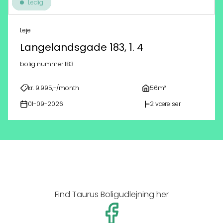
Ledig
Leje
Langelandsgade 183, 1. 4
bolig nummer 183
kr. 9.995,-/month
56m²
01-09-2026
2 værelser
Find Taurus Boligudlejning her