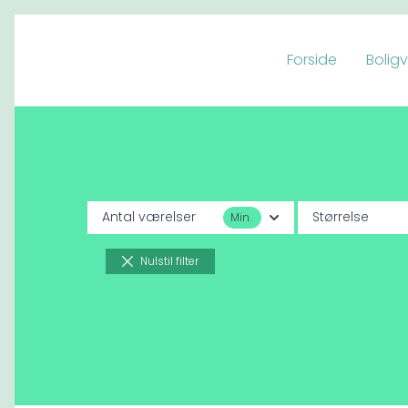
Forside
Bolig
Spring til indhold
Antal værelser
Størrelse
Min.
Nulstil filter