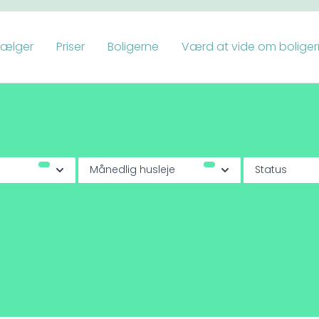
vælger
Priser
Boligerne
Værd at vide om bolige
Månedlig husleje
Status