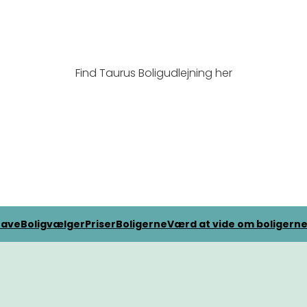
Find Taurus Boligudlejning her
have
Boligvælger
Priser
Boligerne
Værd at vide om boligern