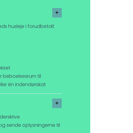
ds husleje i forudbetalt
ekset
 er beboelsesrum til
 eller én indendørskat
derskrive
og sende oplysningerne til