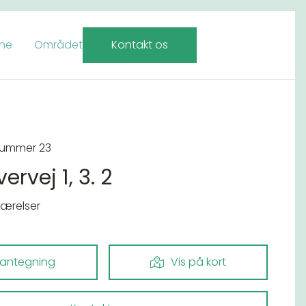
rne
Området
Kontakt os
nummer 23
ervej 1, 3. 2
værelser
lantegning
Vis på kort