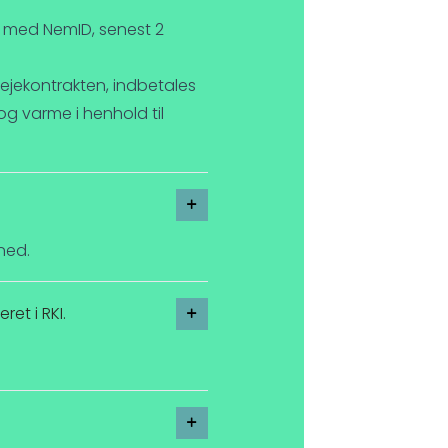
alt med NemID, senest 2
lejekontrakten, indbetales
g varme i henhold til
ned.
ret i RKI.