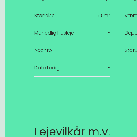
Størrelse
55m²
være
Månedlig husleje
-
Depo
Aconto
-
Stat
Date Ledig
-
Lejevilkår m.v.