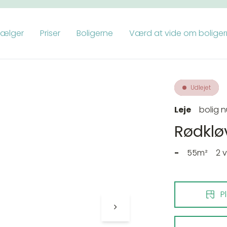
vælger
Priser
Boligerne
Værd at vide om bolige
Udlejet
Leje
bolig 
Rødkløv
-
55m²
2 
P