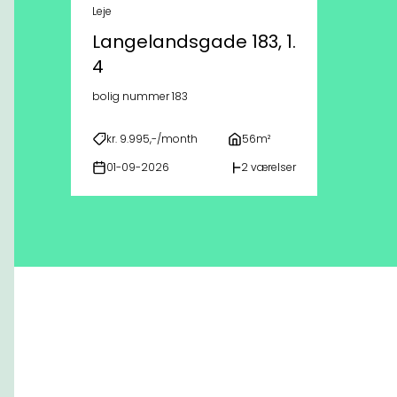
Leje
Langelandsgade 183, 1.
4
bolig nummer 183
kr. 9.995,-/month
56m²
01-09-2026
2 værelser