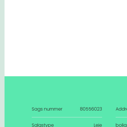
Sags nummer
80556023
Addr
Salgstype
Leje
bolig