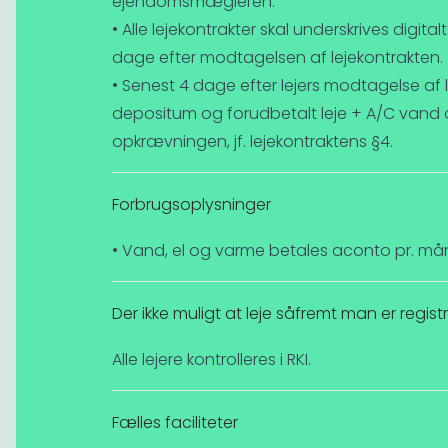
ejendomsmægleren.
• Alle lejekontrakter skal underskrives digit
dage efter modtagelsen af lejekontrakten.
• Senest 4 dage efter lejers modtagelse af 
depositum og forudbetalt leje + A/C vand o
opkrævningen, jf. lejekontraktens §4.
Forbrugsoplysninger
• Vand, el og varme betales aconto pr. må
Der ikke muligt at leje såfremt man er registre
Alle lejere kontrolleres i RKI.
Fælles faciliteter