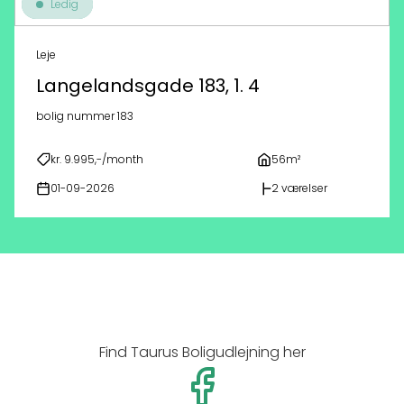
Ledig
Leje
Langelandsgade 183, 1. 4
bolig nummer 183
kr. 9.995,-/month
56m²
01-09-2026
2 værelser
Find Taurus Boligudlejning her