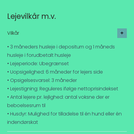
Lejevilkår m.v.
Vilkår
• 3 måneders husleje i depositum og 1 måneds
husleje i forudbetalt husleje
• Lejeperiode: Ubegrænset
• Uopsigelighed: 6 måneder for lejers side
• Opsigelsesvarsel: 3 måneder
• Lejestigning: Reguleres ifølge nettoprisindekset
• Antal lejere pr. lejlighed: antal voksne der er
beboelsesrum til
• Husdyr: Mulighed for tilladelse til én hund eller én
indendørskat