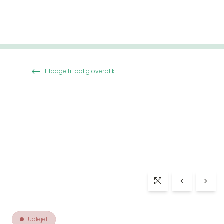
Spring til indhold
Tilbage til bolig overblik
Udlejet