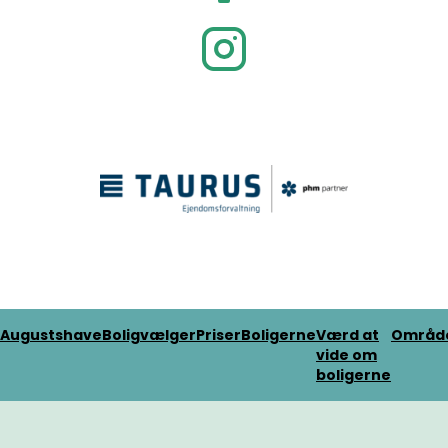
Augustshave
Boligvælger
Priser
Boligerne
Værd at
Områd
vide om
boligerne