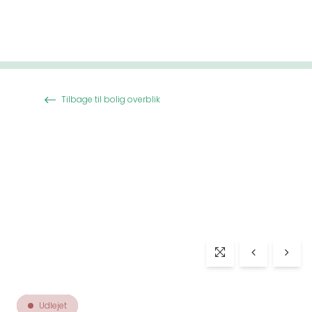
Spring til indhold
Tilbage til bolig overblik
Udlejet