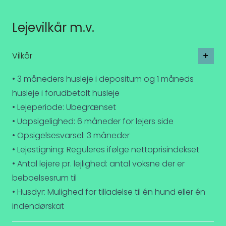
Lejevilkår m.v.
Vilkår
• 3 måneders husleje i depositum og 1 måneds
husleje i forudbetalt husleje
• Lejeperiode: Ubegrænset
• Uopsigelighed: 6 måneder for lejers side
• Opsigelsesvarsel: 3 måneder
• Lejestigning: Reguleres ifølge nettoprisindekset
• Antal lejere pr. lejlighed: antal voksne der er
beboelsesrum til
• Husdyr: Mulighed for tilladelse til én hund eller én
indendørskat