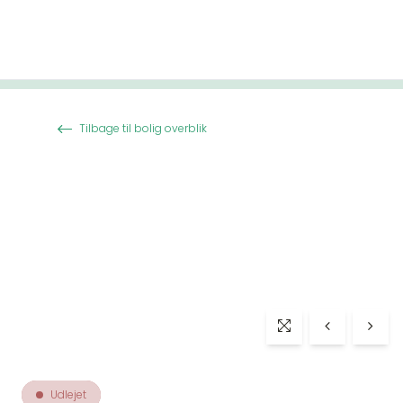
Spring til indhold
Tilbage til bolig overblik
Udlejet