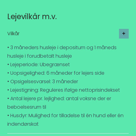
Lejevilkår m.v.
Vilkår
• 3 måneders husleje i depositum og 1 måneds
husleje i forudbetalt husleje
• Lejeperiode: Ubegrænset
• Uopsigelighed: 6 måneder for lejers side
• Opsigelsesvarsel: 3 måneder
• Lejestigning: Reguleres ifølge nettoprisindekset
• Antal lejere pr. lejlighed: antal voksne der er
beboelsesrum til
• Husdyr: Mulighed for tilladelse til én hund eller én
indendørskat