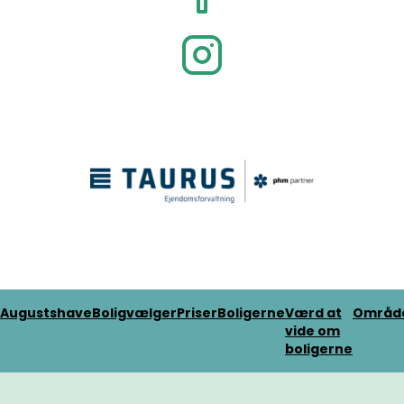
Augustshave
Boligvælger
Priser
Boligerne
Værd at
Områd
vide om
boligerne