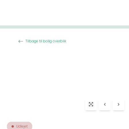
Spring til indhold
Tilbage til bolig overblik
Udlejet