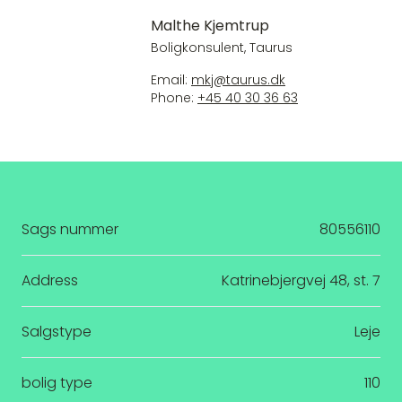
Malthe Kjemtrup
Boligkonsulent, Taurus
Email:
mkj@taurus.dk
Phone:
+45 40 30 36 63
Sags nummer
80556110
Address
Katrinebjergvej 48, st. 7
Salgstype
Leje
bolig type
110