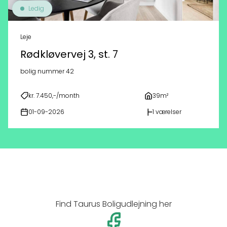
Ledig
Leje
Rødkløvervej 3, st. 7
bolig nummer 42
kr. 7.450,-/month
39m²
01-09-2026
1 værelser
Find Taurus Boligudlejning her