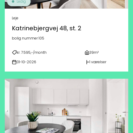
Ledig
Leje
Katrinebjergvej 48, st. 2
bolig nummer 105
kr. 7.595,-/month
39m²
01-10-2026
1 værelser