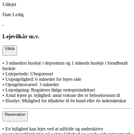
Udlejet
Date Ledig
-
Lejevilkår m.v.
Vilkår
• 3 måneders husleje i depositum og 1 måneds husleje i forudbetalt
husleje
• Lejeperiode: Ubegrænset
• Uopsigelighed: 6 måneder for lejers side
• Opsigelsesvarsel: 3 måneder
• Lejestigning: Reguleres ifølge nettoprisindekset
• Antal lejere pr. lejlighed: antal voksne der er beboelsesrum til
• Husdyr: Mulighed for tilladelse til én hund eller én indendørskat
Reservation
• En lejlighed kan lejes ved at udfylde og underskrive