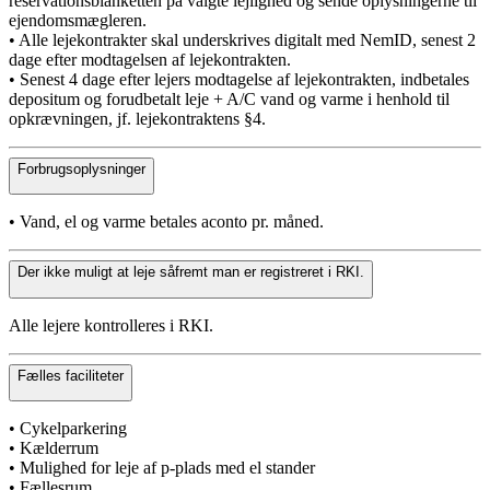
reservationsblanketten på valgte lejlighed og sende oplysningerne til
ejendomsmægleren.
• Alle lejekontrakter skal underskrives digitalt med NemID, senest 2
dage efter modtagelsen af lejekontrakten.
• Senest 4 dage efter lejers modtagelse af lejekontrakten, indbetales
depositum og forudbetalt leje + A/C vand og varme i henhold til
opkrævningen, jf. lejekontraktens §4.
Forbrugsoplysninger
• Vand, el og varme betales aconto pr. måned.
Der ikke muligt at leje såfremt man er registreret i RKI.
Alle lejere kontrolleres i RKI.
Fælles faciliteter
• Cykelparkering
• Kælderrum
• Mulighed for leje af p-plads med el stander
• Fællesrum