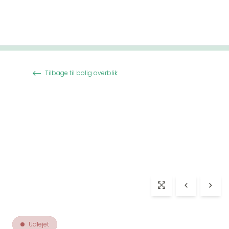
Spring til indhold
Tilbage til bolig overblik
Udlejet