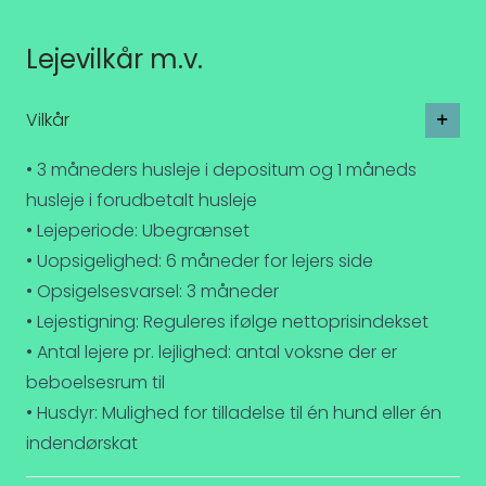
Lejevilkår m.v.
Vilkår
• 3 måneders husleje i depositum og 1 måneds
husleje i forudbetalt husleje
• Lejeperiode: Ubegrænset
• Uopsigelighed: 6 måneder for lejers side
• Opsigelsesvarsel: 3 måneder
• Lejestigning: Reguleres ifølge nettoprisindekset
• Antal lejere pr. lejlighed: antal voksne der er
beboelsesrum til
• Husdyr: Mulighed for tilladelse til én hund eller én
indendørskat