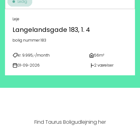
Ledig
Leje
Langelandsgade 183, 1. 4
bolig nummer 183
kr. 9.995,-/month
56m²
01-09-2026
2 værelser
Find Taurus Boligudlejning her