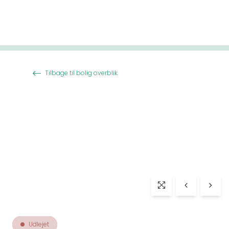
Spring til indhold
Tilbage til bolig overblik
Udlejet