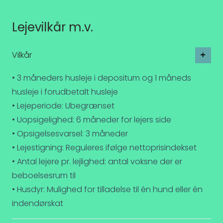
Lejevilkår m.v.
Vilkår
• 3 måneders husleje i depositum og 1 måneds
husleje i forudbetalt husleje
• Lejeperiode: Ubegrænset
• Uopsigelighed: 6 måneder for lejers side
• Opsigelsesvarsel: 3 måneder
• Lejestigning: Reguleres ifølge nettoprisindekset
• Antal lejere pr. lejlighed: antal voksne der er
beboelsesrum til
• Husdyr: Mulighed for tilladelse til én hund eller én
indendørskat