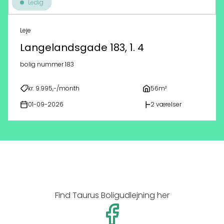
Ledig
Leje
Langelandsgade 183, 1. 4
bolig nummer 183
kr. 9.995,-/month
56m²
01-09-2026
2 værelser
Find Taurus Boligudlejning her