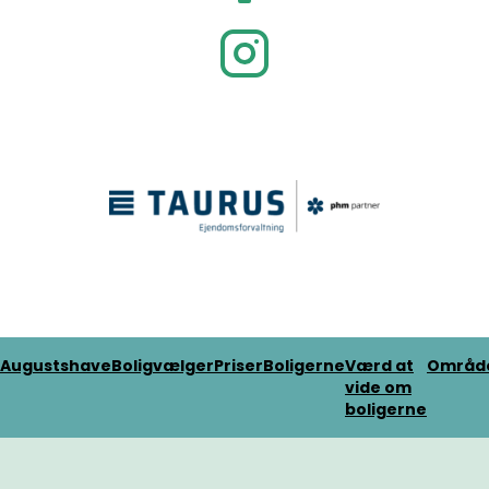
Augustshave
Boligvælger
Priser
Boligerne
Værd at
Områd
vide om
boligerne