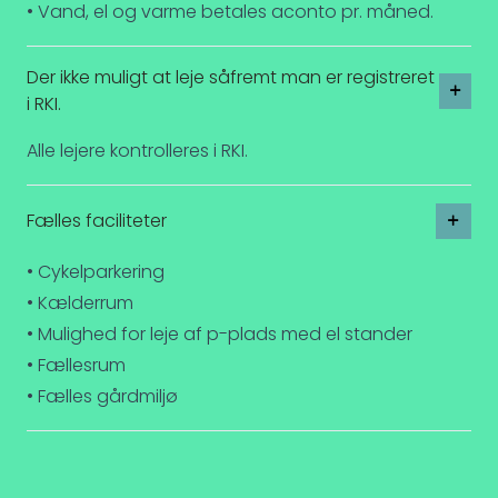
• Vand, el og varme betales aconto pr. måned.
Der ikke muligt at leje såfremt man er registreret
i RKI.
Alle lejere kontrolleres i RKI.
Fælles faciliteter
• Cykelparkering
• Kælderrum
• Mulighed for leje af p-plads med el stander
• Fællesrum
• Fælles gårdmiljø