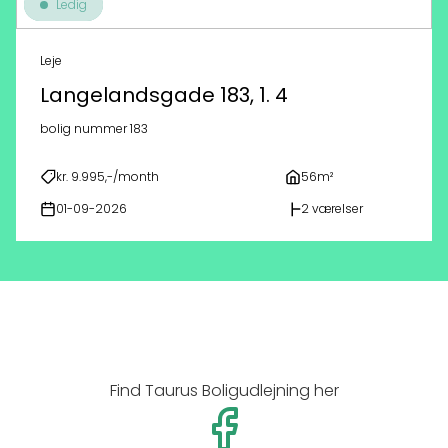
Ledig
Leje
Langelandsgade 183, 1. 4
bolig nummer 183
kr. 9.995,-/month
56m²
01-09-2026
2 værelser
Find Taurus Boligudlejning her