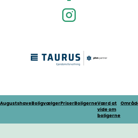
Augustshave
Boligvælger
Priser
Boligerne
Værd at
Områd
vide om
boligerne