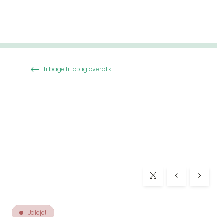
Spring til indhold
Tilbage til bolig overblik
Udlejet