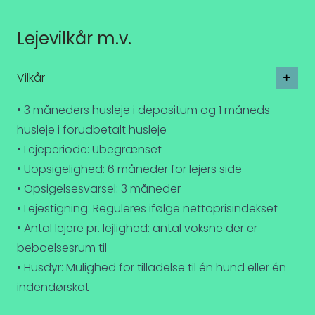
Lejevilkår m.v.
Vilkår
• 3 måneders husleje i depositum og 1 måneds
husleje i forudbetalt husleje
• Lejeperiode: Ubegrænset
• Uopsigelighed: 6 måneder for lejers side
• Opsigelsesvarsel: 3 måneder
• Lejestigning: Reguleres ifølge nettoprisindekset
• Antal lejere pr. lejlighed: antal voksne der er
beboelsesrum til
• Husdyr: Mulighed for tilladelse til én hund eller én
indendørskat