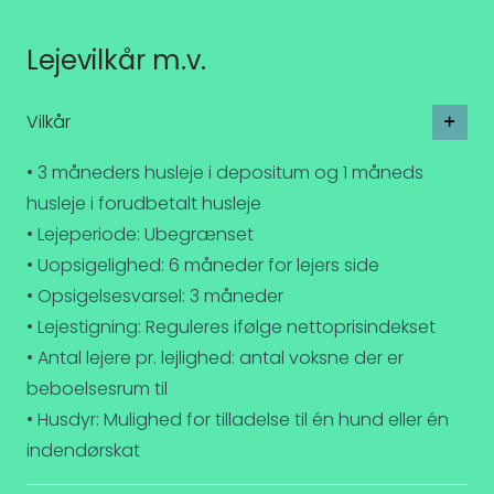
Lejevilkår m.v.
Vilkår
• 3 måneders husleje i depositum og 1 måneds
husleje i forudbetalt husleje
• Lejeperiode: Ubegrænset
• Uopsigelighed: 6 måneder for lejers side
• Opsigelsesvarsel: 3 måneder
• Lejestigning: Reguleres ifølge nettoprisindekset
• Antal lejere pr. lejlighed: antal voksne der er
beboelsesrum til
• Husdyr: Mulighed for tilladelse til én hund eller én
indendørskat