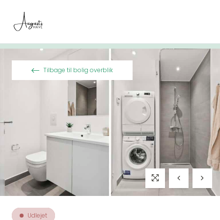
Spring til indhold
Tilbage til bolig overblik
Udlejet