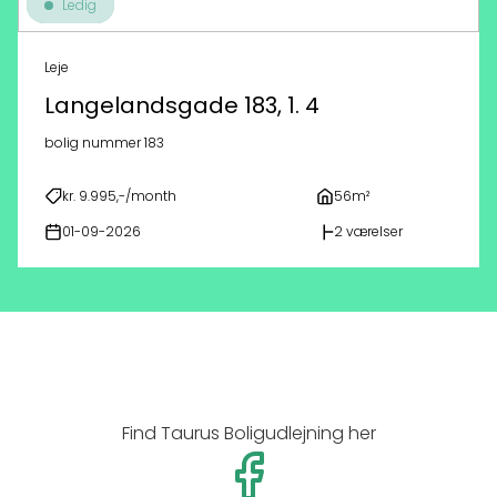
Ledig
Leje
Langelandsgade 183, 1. 4
bolig nummer 183
kr. 9.995,-/month
56m²
01-09-2026
2 værelser
Find Taurus Boligudlejning her