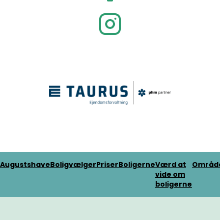
Augustshave
Boligvælger
Priser
Boligerne
Værd at
Områd
vide om
boligerne