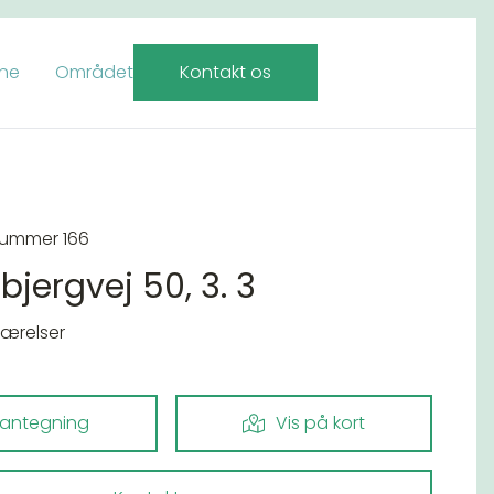
rne
Området
Kontakt os
nummer 166
bjergvej 50, 3. 3
værelser
lantegning
Vis på kort