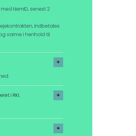
alt med NemID, senest 2
lejekontrakten, indbetales
g varme i henhold til
ned.
ret i RKI.