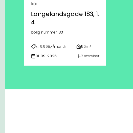
Leje
Langelandsgade 183, 1.
4
bolig nummer 183
kr. 9.995,-/month
56m²
01-09-2026
2 værelser