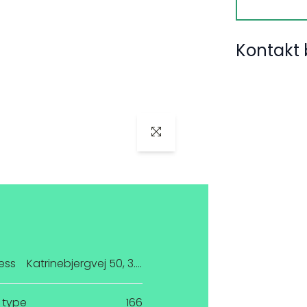
Kontakt 
ess
Katrinebjergvej 50, 3. 3
 type
166