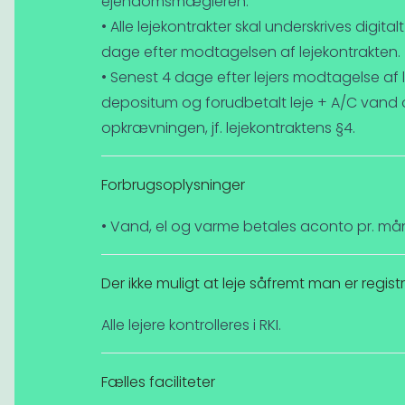
ejendomsmægleren.
• Alle lejekontrakter skal underskrives digit
dage efter modtagelsen af lejekontrakten.
• Senest 4 dage efter lejers modtagelse af 
depositum og forudbetalt leje + A/C vand o
opkrævningen, jf. lejekontraktens §4.
Forbrugsoplysninger
• Vand, el og varme betales aconto pr. må
Der ikke muligt at leje såfremt man er registre
Alle lejere kontrolleres i RKI.
Fælles faciliteter