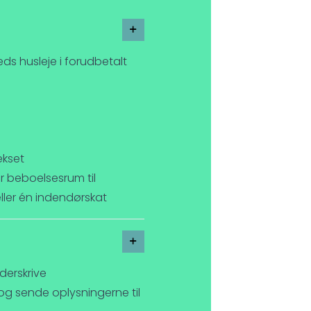
ds husleje i forudbetalt
ekset
 er beboelsesrum til
 eller én indendørskat
derskrive
og sende oplysningerne til