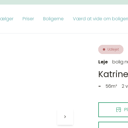
vælger
Priser
Boligerne
Værd at vide om bolige
Udlejet
Leje
bolig 
Katrine
-
56m²
2 
P