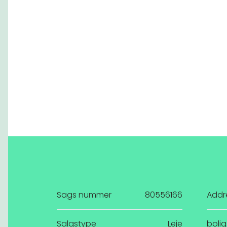
Sags nummer
80556166
Addr
Salgstype
Leje
bolig