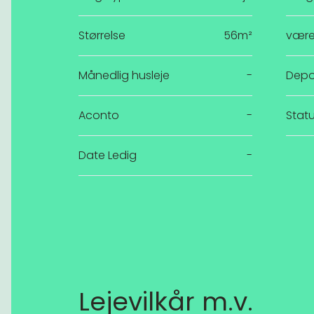
Størrelse
56m²
være
Månedlig husleje
-
Depo
Aconto
-
Stat
Date Ledig
-
Lejevilkår m.v.