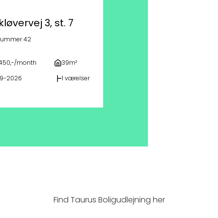
løvervej 3, st. 7
 nummer 42
7.450,-/month
39m²
09-2026
1 værelser
Find Taurus Boligudlejning her