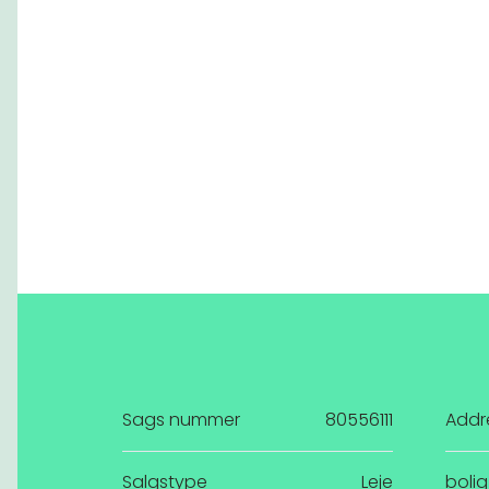
Sags nummer
80556111
Addr
Salgstype
Leje
bolig