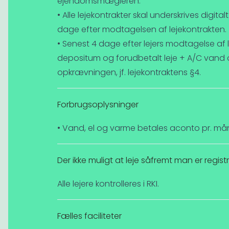
ejendomsmægleren.
• Alle lejekontrakter skal underskrives digit
dage efter modtagelsen af lejekontrakten.
• Senest 4 dage efter lejers modtagelse af 
depositum og forudbetalt leje + A/C vand o
opkrævningen, jf. lejekontraktens §4.
Forbrugsoplysninger
• Vand, el og varme betales aconto pr. må
Der ikke muligt at leje såfremt man er registre
Alle lejere kontrolleres i RKI.
Fælles faciliteter