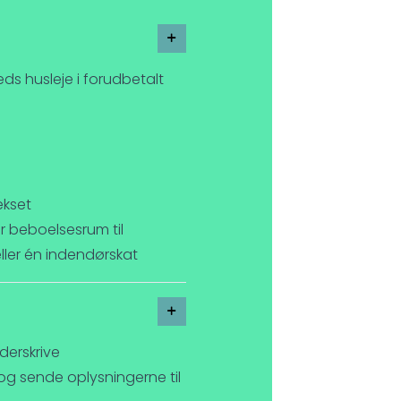
ds husleje i forudbetalt
ekset
 er beboelsesrum til
 eller én indendørskat
derskrive
og sende oplysningerne til