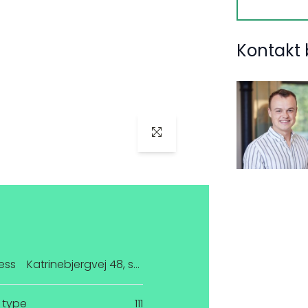
Kontakt 
ess
Katrinebjergvej 48, st. 8
 type
111