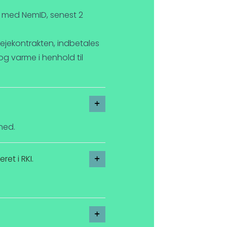
alt med NemID, senest 2
lejekontrakten, indbetales
g varme i henhold til
ned.
ret i RKI.