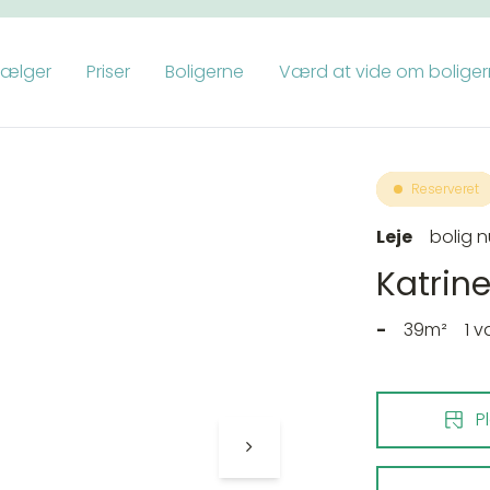
vælger
Priser
Boligerne
Værd at vide om bolige
Reserveret
Leje
bolig n
Katrine
-
39m²
1 
P