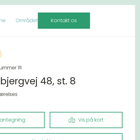
rne
Området
Kontakt os
ummer 111
bjergvej 48, st. 8
værelses
lantegning
Vis på kort