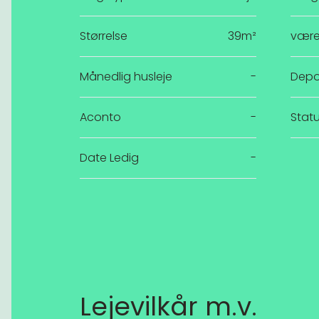
Størrelse
39m²
være
Månedlig husleje
-
Depo
Aconto
-
Stat
Date Ledig
-
Lejevilkår m.v.