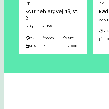
Leje
Leje
Katrinebjergvej 48, st.
Rødk
2
bolig
bolig nummer 105
kr. 
kr. 7.595,-/month
39m²
01-
01-10-2026
1 værelser