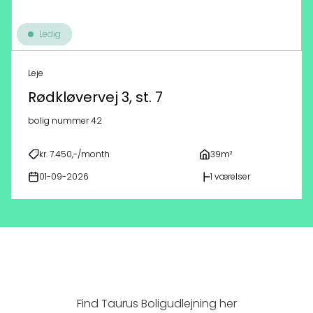
Ledig
Leje
Rødkløvervej 3, st. 7
bolig nummer 42
kr. 7.450,-/month
39m²
01-09-2026
1 værelser
Find Taurus Boligudlejning her