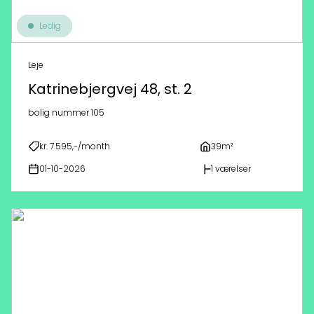
Ledig
Leje
Katrinebjergvej 48, st. 2
bolig nummer 105
kr. 7.595,-/month
39m²
01-10-2026
1 værelser