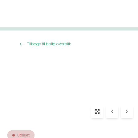
Spring til indhold
Tilbage til bolig overblik
Udlejet