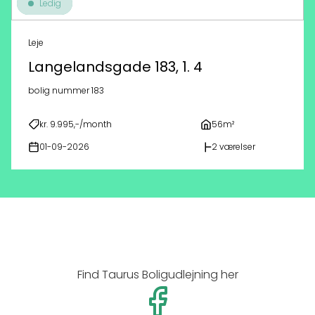
Ledig
Leje
Langelandsgade 183, 1. 4
bolig nummer 183
kr. 9.995,-/month
56m²
01-09-2026
2 værelser
Find Taurus Boligudlejning her