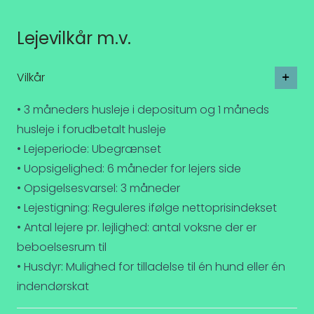
Lejevilkår m.v.
Vilkår
• 3 måneders husleje i depositum og 1 måneds
husleje i forudbetalt husleje
• Lejeperiode: Ubegrænset
• Uopsigelighed: 6 måneder for lejers side
• Opsigelsesvarsel: 3 måneder
• Lejestigning: Reguleres ifølge nettoprisindekset
• Antal lejere pr. lejlighed: antal voksne der er
beboelsesrum til
• Husdyr: Mulighed for tilladelse til én hund eller én
indendørskat