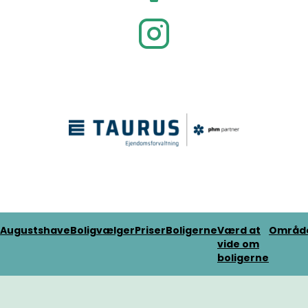
Augustshave
Boligvælger
Priser
Boligerne
Værd at
Områd
vide om
boligerne