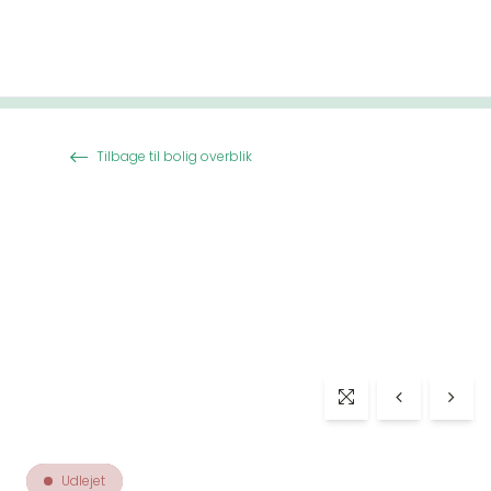
Spring til indhold
Tilbage til bolig overblik
Udlejet