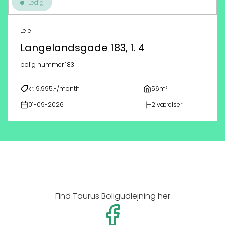
Ledig
Leje
Langelandsgade 183, 1. 4
bolig nummer 183
kr. 9.995,-/month
56m²
01-09-2026
2 værelser
Find Taurus Boligudlejning her