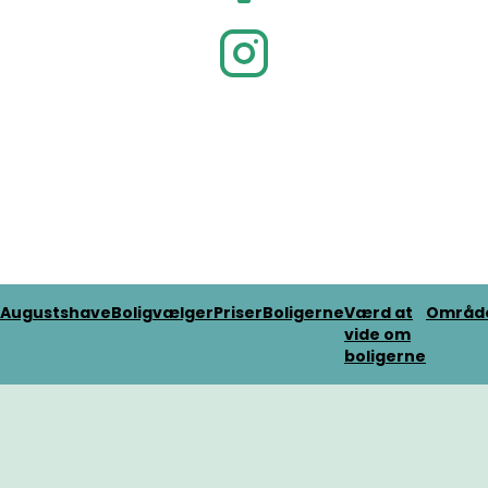
Augustshave
Boligvælger
Priser
Boligerne
Værd at
Områd
vide om
boligerne