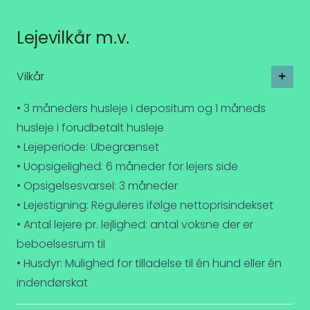
Lejevilkår m.v.
Vilkår
• 3 måneders husleje i depositum og 1 måneds
husleje i forudbetalt husleje
• Lejeperiode: Ubegrænset
• Uopsigelighed: 6 måneder for lejers side
• Opsigelsesvarsel: 3 måneder
• Lejestigning: Reguleres ifølge nettoprisindekset
• Antal lejere pr. lejlighed: antal voksne der er
beboelsesrum til
• Husdyr: Mulighed for tilladelse til én hund eller én
indendørskat