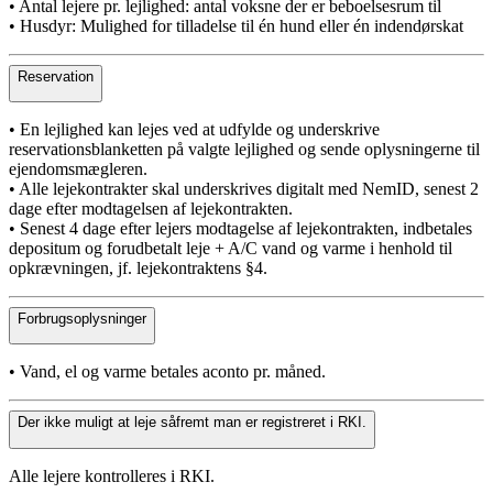
• Antal lejere pr. lejlighed: antal voksne der er beboelsesrum til
• Husdyr: Mulighed for tilladelse til én hund eller én indendørskat
Reservation
• En lejlighed kan lejes ved at udfylde og underskrive
reservationsblanketten på valgte lejlighed og sende oplysningerne til
ejendomsmægleren.
• Alle lejekontrakter skal underskrives digitalt med NemID, senest 2
dage efter modtagelsen af lejekontrakten.
• Senest 4 dage efter lejers modtagelse af lejekontrakten, indbetales
depositum og forudbetalt leje + A/C vand og varme i henhold til
opkrævningen, jf. lejekontraktens §4.
Forbrugsoplysninger
• Vand, el og varme betales aconto pr. måned.
Der ikke muligt at leje såfremt man er registreret i RKI.
Alle lejere kontrolleres i RKI.