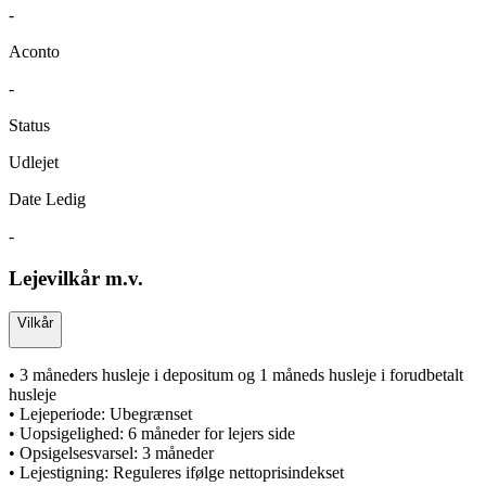
-
Aconto
-
Status
Udlejet
Date Ledig
-
Lejevilkår m.v.
Vilkår
• 3 måneders husleje i depositum og 1 måneds husleje i forudbetalt
husleje
• Lejeperiode: Ubegrænset
• Uopsigelighed: 6 måneder for lejers side
• Opsigelsesvarsel: 3 måneder
• Lejestigning: Reguleres ifølge nettoprisindekset