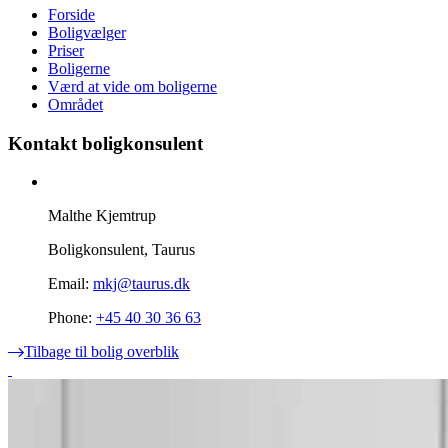
Forside
Boligvælger
Priser
Boligerne
Værd at vide om boligerne
Området
Kontakt boligkonsulent
Malthe Kjemtrup
Boligkonsulent, Taurus
Email:
mkj@taurus.dk
Phone:
+45 40 30 36 63
Tilbage til bolig overblik