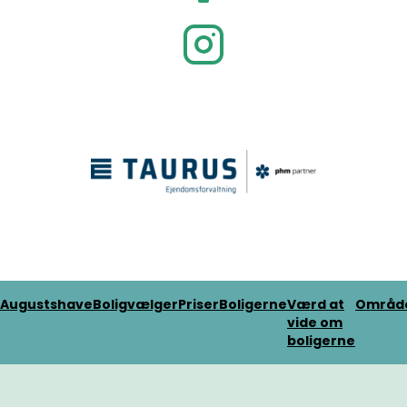
Augustshave
Boligvælger
Priser
Boligerne
Værd at
Områd
vide om
boligerne