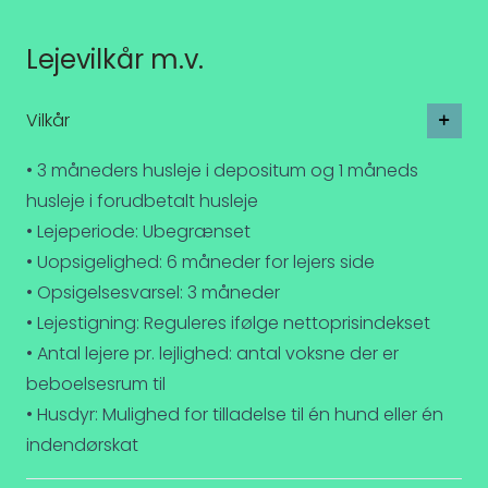
Lejevilkår m.v.
Vilkår
• 3 måneders husleje i depositum og 1 måneds
husleje i forudbetalt husleje
• Lejeperiode: Ubegrænset
• Uopsigelighed: 6 måneder for lejers side
• Opsigelsesvarsel: 3 måneder
• Lejestigning: Reguleres ifølge nettoprisindekset
• Antal lejere pr. lejlighed: antal voksne der er
beboelsesrum til
• Husdyr: Mulighed for tilladelse til én hund eller én
indendørskat