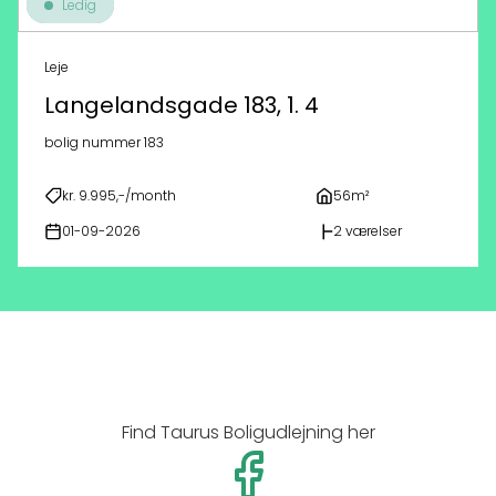
Ledig
Leje
Langelandsgade 183, 1. 4
bolig nummer 183
kr. 9.995,-/month
56m²
01-09-2026
2 værelser
Find Taurus Boligudlejning her