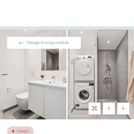
Spring til indhold
Tilbage til bolig overblik
Udlejet