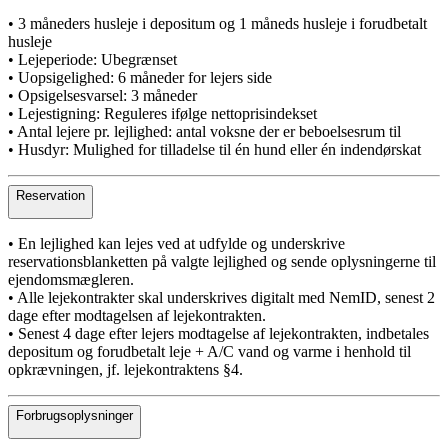
• 3 måneders husleje i depositum og 1 måneds husleje i forudbetalt
husleje
• Lejeperiode: Ubegrænset
• Uopsigelighed: 6 måneder for lejers side
• Opsigelsesvarsel: 3 måneder
• Lejestigning: Reguleres ifølge nettoprisindekset
• Antal lejere pr. lejlighed: antal voksne der er beboelsesrum til
• Husdyr: Mulighed for tilladelse til én hund eller én indendørskat
Reservation
• En lejlighed kan lejes ved at udfylde og underskrive
reservationsblanketten på valgte lejlighed og sende oplysningerne til
ejendomsmægleren.
• Alle lejekontrakter skal underskrives digitalt med NemID, senest 2
dage efter modtagelsen af lejekontrakten.
• Senest 4 dage efter lejers modtagelse af lejekontrakten, indbetales
depositum og forudbetalt leje + A/C vand og varme i henhold til
opkrævningen, jf. lejekontraktens §4.
Forbrugsoplysninger