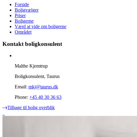
Forside
Boligvælger
Priser
Boligerne
Værd at vide om boligerne
Området
Kontakt boligkonsulent
Malthe Kjemtrup
Boligkonsulent, Taurus
Email:
mkj@taurus.dk
Phone:
+45 40 30 36 63
Tilbage til bolig overblik