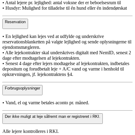
• Antal lejere pr. lejlighed: antal voksne der er beboelsesrum til
• Husdyr: Mulighed for tilladelse til én hund eller én indendørskat
Reservation
• En lejlighed kan lejes ved at udfylde og underskrive
reservationsblanketten på valgte lejlighed og sende oplysningerne til
ejendomsmægleren.
• Alle lejekontrakter skal underskrives digitalt med NemID, senest 2
dage efter modtagelsen af lejekontrakten.
• Senest 4 dage efter lejers modtagelse af lejekontrakten, indbetales
depositum og forudbetalt leje + A/C vand og varme i henhold til
opkrævningen, jf. lejekontraktens §4.
Forbrugsoplysninger
• Vand, el og varme betales aconto pr. måned.
Der ikke muligt at leje såfremt man er registreret i RKI.
Alle lejere kontrolleres i RKI.