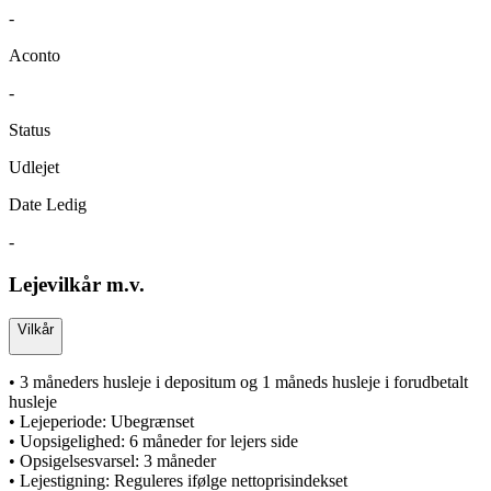
-
Aconto
-
Status
Udlejet
Date Ledig
-
Lejevilkår m.v.
Vilkår
• 3 måneders husleje i depositum og 1 måneds husleje i forudbetalt
husleje
• Lejeperiode: Ubegrænset
• Uopsigelighed: 6 måneder for lejers side
• Opsigelsesvarsel: 3 måneder
• Lejestigning: Reguleres ifølge nettoprisindekset