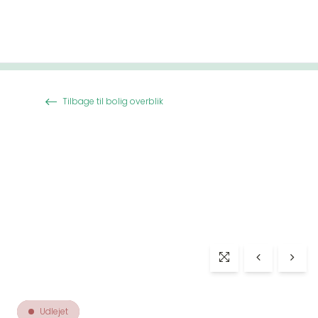
Spring til indhold
Tilbage til bolig overblik
Udlejet