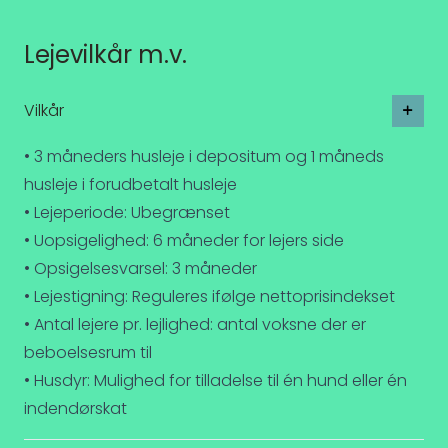
Lejevilkår m.v.
Vilkår
• 3 måneders husleje i depositum og 1 måneds
husleje i forudbetalt husleje
• Lejeperiode: Ubegrænset
• Uopsigelighed: 6 måneder for lejers side
• Opsigelsesvarsel: 3 måneder
• Lejestigning: Reguleres ifølge nettoprisindekset
• Antal lejere pr. lejlighed: antal voksne der er
beboelsesrum til
• Husdyr: Mulighed for tilladelse til én hund eller én
indendørskat