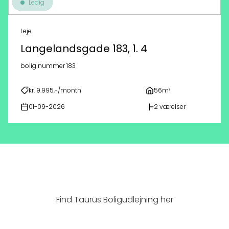
Ledig
Leje
Langelandsgade 183, 1. 4
bolig nummer 183
kr. 9.995,-/month
56m²
01-09-2026
2 værelser
Find Taurus Boligudlejning her