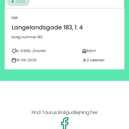
Ledig
Leje
Langelandsgade 183, 1. 4
bolig nummer 183
kr. 9.995,-/month
56m²
01-09-2026
2 værelser
Find Taurus Boligudlejning her