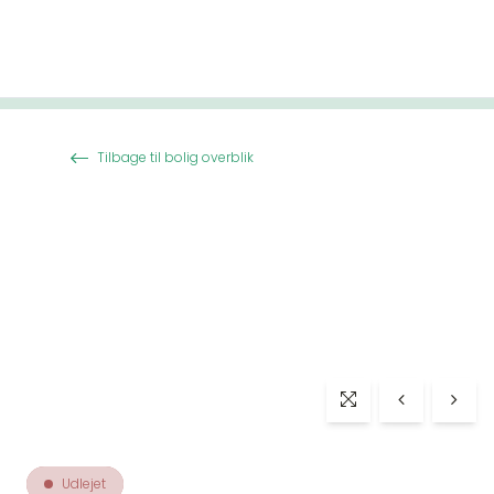
Spring til indhold
Tilbage til bolig overblik
Udlejet