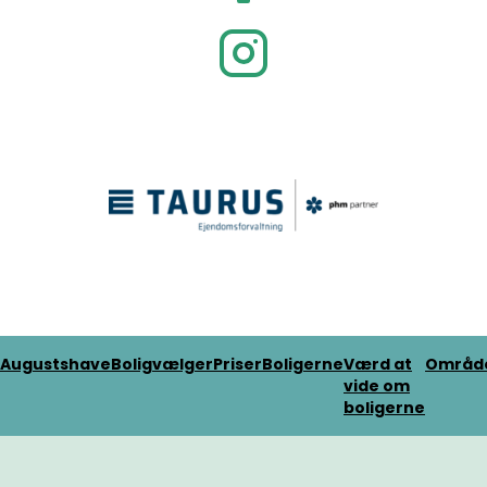
Augustshave
Boligvælger
Priser
Boligerne
Værd at
Områd
vide om
boligerne