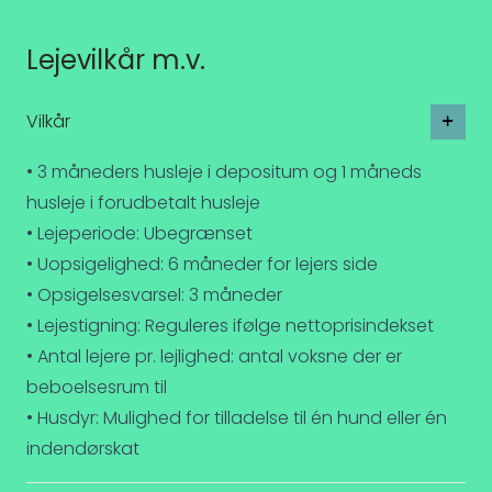
Lejevilkår m.v.
Vilkår
• 3 måneders husleje i depositum og 1 måneds
husleje i forudbetalt husleje
• Lejeperiode: Ubegrænset
• Uopsigelighed: 6 måneder for lejers side
• Opsigelsesvarsel: 3 måneder
• Lejestigning: Reguleres ifølge nettoprisindekset
• Antal lejere pr. lejlighed: antal voksne der er
beboelsesrum til
• Husdyr: Mulighed for tilladelse til én hund eller én
indendørskat