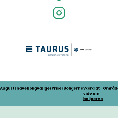
Augustshave
Boligvælger
Priser
Boligerne
Værd at
Områd
vide om
boligerne