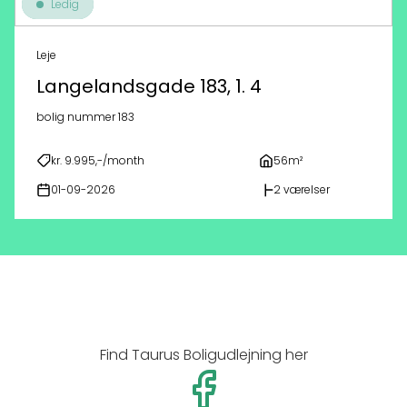
Ledig
Leje
Langelandsgade 183, 1. 4
bolig nummer 183
kr. 9.995,-/month
56m²
01-09-2026
2 værelser
Find Taurus Boligudlejning her