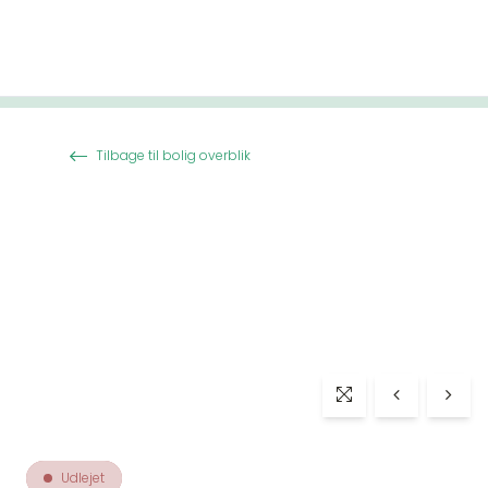
Spring til indhold
Tilbage til bolig overblik
Udlejet