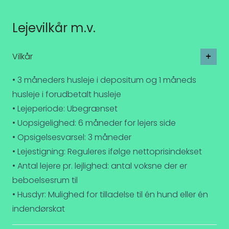
Lejevilkår m.v.
Vilkår
• 3 måneders husleje i depositum og 1 måneds
husleje i forudbetalt husleje
• Lejeperiode: Ubegrænset
• Uopsigelighed: 6 måneder for lejers side
• Opsigelsesvarsel: 3 måneder
• Lejestigning: Reguleres ifølge nettoprisindekset
• Antal lejere pr. lejlighed: antal voksne der er
beboelsesrum til
• Husdyr: Mulighed for tilladelse til én hund eller én
indendørskat