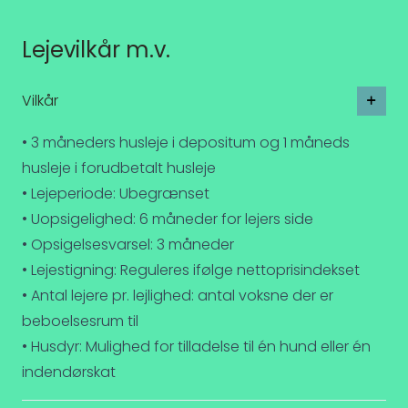
Lejevilkår m.v.
Vilkår
• 3 måneders husleje i depositum og 1 måneds
husleje i forudbetalt husleje
• Lejeperiode: Ubegrænset
• Uopsigelighed: 6 måneder for lejers side
• Opsigelsesvarsel: 3 måneder
• Lejestigning: Reguleres ifølge nettoprisindekset
• Antal lejere pr. lejlighed: antal voksne der er
beboelsesrum til
• Husdyr: Mulighed for tilladelse til én hund eller én
indendørskat