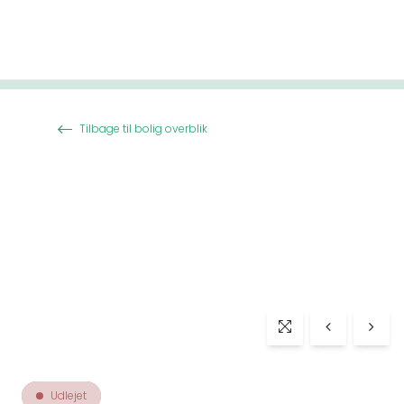
Spring til indhold
Tilbage til bolig overblik
Udlejet