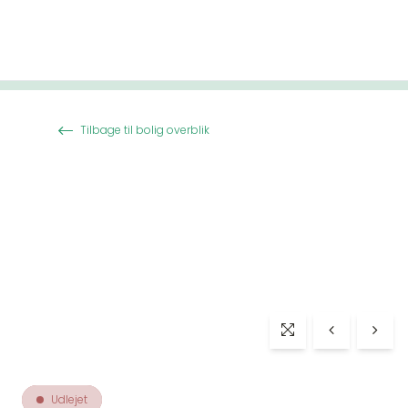
Spring til indhold
Tilbage til bolig overblik
Udlejet