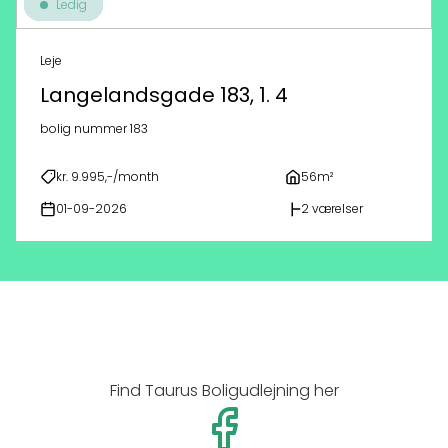
Ledig
Leje
Langelandsgade 183, 1. 4
bolig nummer 183
kr. 9.995,-/month
56m²
01-09-2026
2 værelser
Find Taurus Boligudlejning her