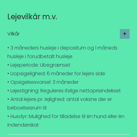
Lejevilkår m.v.
Vilkår
• 3 måneders husleje i depositum og 1 måneds
husleje i forudbetalt husleje
• Lejeperiode: Ubegrænset
• Uopsigelighed: 6 måneder for lejers side
• Opsigelsesvarsel: 3 måneder
• Lejestigning: Reguleres ifølge nettoprisindekset
• Antal lejere pr. lejlighed: antal voksne der er
beboelsesrum til
• Husdyr: Mulighed for tilladelse til én hund eller én
indendørskat