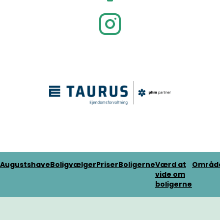
Augustshave
Boligvælger
Priser
Boligerne
Værd at
Områd
vide om
boligerne