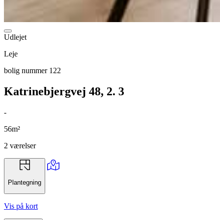
Udlejet
Leje
bolig nummer 122
Katrinebjergvej 48, 2. 3
-
56m²
2 værelser
Plantegning
Vis på kort