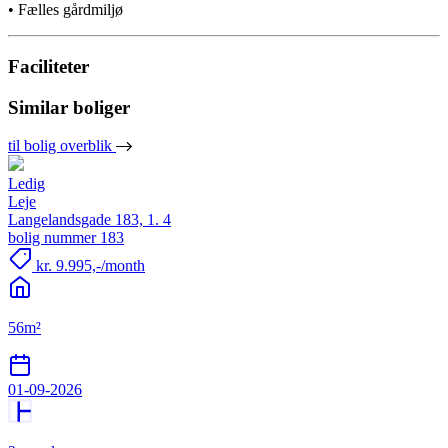
• Fælles gårdmiljø
Faciliteter
Similar boliger
til bolig overblik
Ledig
Leje
Langelandsgade 183, 1. 4
bolig nummer 183
kr. 9.995,-/month
56m²
01-09-2026