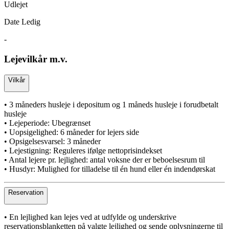
Udlejet
Date Ledig
-
Lejevilkår m.v.
Vilkår
• 3 måneders husleje i depositum og 1 måneds husleje i forudbetalt
husleje
• Lejeperiode: Ubegrænset
• Uopsigelighed: 6 måneder for lejers side
• Opsigelsesvarsel: 3 måneder
• Lejestigning: Reguleres ifølge nettoprisindekset
• Antal lejere pr. lejlighed: antal voksne der er beboelsesrum til
• Husdyr: Mulighed for tilladelse til én hund eller én indendørskat
Reservation
• En lejlighed kan lejes ved at udfylde og underskrive
reservationsblanketten på valgte lejlighed og sende oplysningerne til