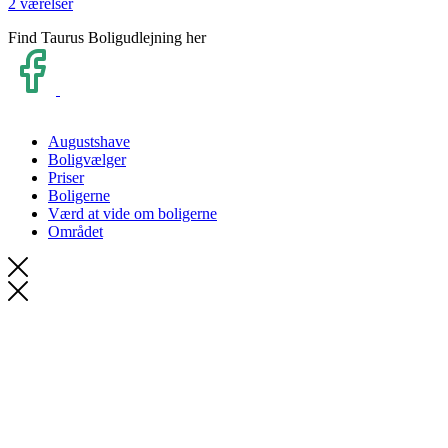
2 værelser
Find Taurus Boligudlejning her
Augustshave
Boligvælger
Priser
Boligerne
Værd at vide om boligerne
Området