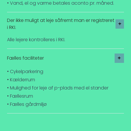
• Vand, el og varme betales aconto pr. måned.
Der ikke muligt at leje såfremt man er registreret
i RKI.
Alle lejere kontrolleres i RKI.
Fælles faciliteter
• Cykelparkering
• Kælderrum
• Mulighed for leje af p-plads med el stander
• Fællesrum
• Fælles gårdmiljø