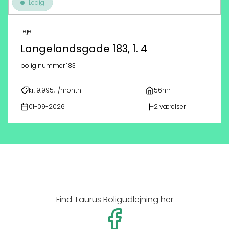
Ledig
Leje
Langelandsgade 183, 1. 4
bolig nummer 183
kr. 9.995,-/month
56m²
01-09-2026
2 værelser
Find Taurus Boligudlejning her