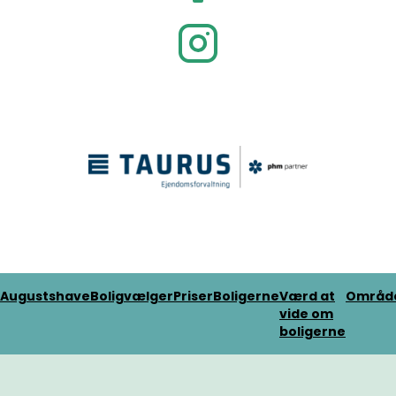
Augustshave
Boligvælger
Priser
Boligerne
Værd at
Områd
vide om
boligerne