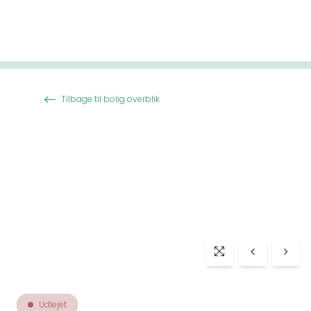
Spring til indhold
Tilbage til bolig overblik
Udlejet