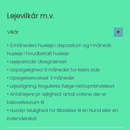
Lejevilkår m.v.
Vilkår
• 3 måneders husleje i depositum og 1 måneds
husleje i forudbetalt husleje
• Lejeperiode: Ubegrænset
• Uopsigelighed: 6 måneder for lejers side
• Opsigelsesvarsel: 3 måneder
• Lejestigning: Reguleres ifølge nettoprisindekset
• Antal lejere pr. lejlighed: antal voksne der er
beboelsesrum til
• Husdyr: Mulighed for tilladelse til én hund eller én
indendørskat