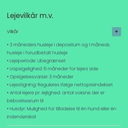
Lejevilkår m.v.
Vilkår
• 3 måneders husleje i depositum og 1 måneds
husleje i forudbetalt husleje
• Lejeperiode: Ubegrænset
• Uopsigelighed: 6 måneder for lejers side
• Opsigelsesvarsel: 3 måneder
• Lejestigning: Reguleres ifølge nettoprisindekset
• Antal lejere pr. lejlighed: antal voksne der er
beboelsesrum til
• Husdyr: Mulighed for tilladelse til én hund eller én
indendørskat