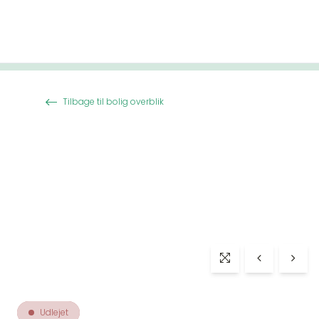
Spring til indhold
Tilbage til bolig overblik
Udlejet